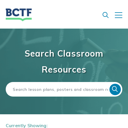
Jump
to
main
content
Search Classroom
Resources
Currently Showing: