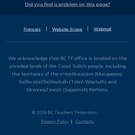
Did you find a problem on this page?
Webmail
Français
Website Scope
We acknowledge that BCTF office is located on the
unceded lands of the Coast Salish people, including
the territories of the xʷməθkwəy̓əm (Musqueam),
Səl̓ílwətaʔ/Selilwitulh (Tsleil-Waututh) and
Skwxwú7mesh (Squamish) Nations.
© 2026 BC Teachers' Federation.
Privacy Policy
Contacts