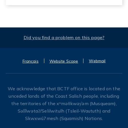
Did you find a problem on this page?
Webmail
Français
Website Scope
We acknowledge that BCTF office is located on the
unceded lands of the Coast Salish people, including
the territories of the xʷməθkwəy̓əm (Musqueam),
Səl̓ílwətaʔ/Selilwitulh (Tsleil-Waututh) and
Skwxwú7mesh (Squamish) Nations.