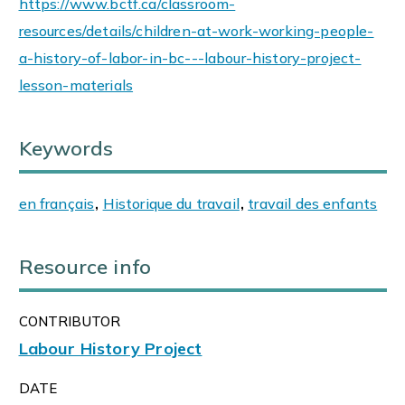
https://www.bctf.ca/classroom-
resources/details/children-at-work-working-people-
a-history-of-labor-in-bc---labour-history-project-
lesson-materials
Keywords
en français
,
Historique du travail
,
travail des enfants
Resource info
CONTRIBUTOR
Labour History Project
DATE